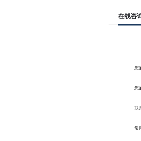
在线咨
您
您
联
常