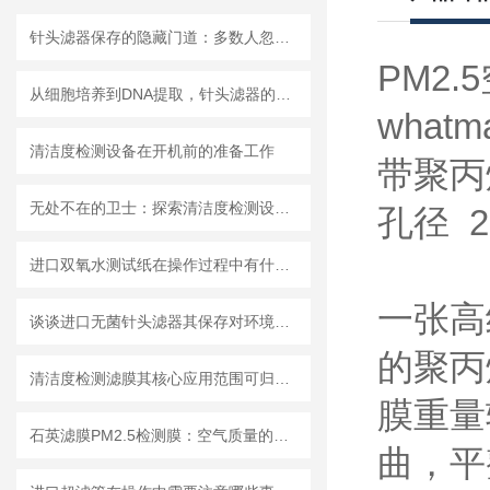
针头滤器保存的隐藏门道：多数人忽略的要点，看完少走弯路
PM2
从细胞培养到DNA提取，针头滤器的多种用途解析
whatm
清洁度检测设备在开机前的准备工作
带聚丙
无处不在的卫士：探索清洁度检测设备的多元应用
孔径 2
进口双氧水测试纸在操作过程中有什么技巧呢？
一张高
谈谈进口无菌针头滤器其保存对环境的要求
的聚丙烯
清洁度检测滤膜其核心应用范围可归纳为以下方面
膜重量
石英滤膜PM2.5检测膜：空气质量的守护者
曲，平