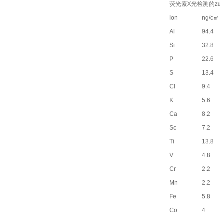
荧光素X光检测的z
lon
ng/c㎡
Al
94.4
Si
32.8
P
22.6
S
13.4
Cl
9.4
K
5.6
Ca
8.2
Sc
7.2
Ti
13.8
V
4.8
Cr
2.2
Mn
2.2
Fe
5.8
Co
4