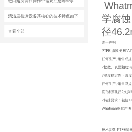
进口超滤管在操作中需要注意哪些事项？
Wha
学腐蚀
清洁度检测设备其核心的技术特点如下
径46
查看全部
统一声明
PTFE 滤膜按 EP
任何生产, 销售或
?松散、表面颗粒污染（loose
?温度稳定性（温度—Wei
任何生产, 销售或
度?滤膜孔径?支撑
?特殊要求：包括
Whatman据此
技术参数-PTFE滤器用