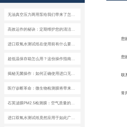
无油真空压力两用泵给我们带来了怎样的优势呢？
高效运作的秘诀：定期维护您的清洁度检测设备
您
进口双氧水测试纸在使用前有什么要准备的呢？
您
超低温保存箱怎么用？这份操作指南，帮你避开90%的使用误区
揭秘无菌操作：如何正确使用进口无菌针头滤器避免污染？
联
医疗诊断革命：微生物检测膜将带来哪些改变？
常
石英滤膜PM2.5检测膜：空气质量的守护者
进口双氧水测试纸竟然应用于如此广泛的领域