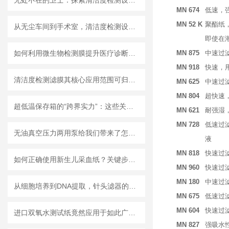
无处不在的卫士：探索清洁度检测设备的多元应用
MN 674
低速，
MN 52 K
聚酯纸
从无尘车间到手术室，清洁度检测设备的应用有多广？
即使在
如何利用微生物检测膜提升医疗诊断效率？
MN 875
中速过
MN 918
快速，
清洁度检测滤膜其核心应用范围可归纳为以下方面
MN 625
中速过
MN 804
超快速
超低温保存箱的“跨界实力”：这些关键领域，都靠它撑起核心保障！
MN 621
耐强湿
MN 728
低速过
无油真空压力两用泵给我们带来了怎样的优势呢？
液
MN 818
快速过
如何正确使用新生儿采血纸？关键步骤解析
MN 960
快速过
MN 180
中速过
从细胞培养到DNA提取，针头滤器的多种用途解析
MN 675
低速过
MN 604
快速过
进口双氧水测试纸竟然应用于如此广泛的领域
MN 827
强吸水