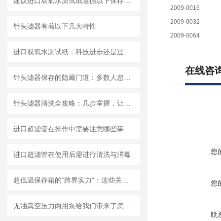
建议进口双氧水测试纸遵循以下保存原则
2009-0016
2009-0032
针头滤器有着以下几大特性
2009-0064
进口双氧水测试纸：科技进步还是过渡依赖？
在线咨
针头滤器保存的隐藏门道：多数人忽略的要点，看完少走弯路
针头滤器清洗全攻略：几步掌握，让滤器“焕新”不费力
进口超滤管在操作中需要注意哪些事项？
您
进口超滤管在使用后需进行清洗与消毒
超低温保存箱的“跨界实力”：这些关键领域，都靠它撑起核心保障！
您
无油真空压力两用泵给我们带来了怎样的优势呢？
联