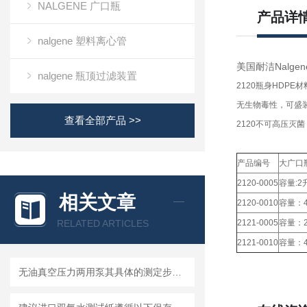
NALGENE 广口瓶
产品详
nalgene 塑料离心管
美国耐洁Nalgen
nalgene 瓶顶过滤装置
2120瓶身HDPE
无生物毒性，可盛
查看全部产品 >>
2120不可高压灭菌
产品编号
大广口
2120-0005
容量:2
相关文章
2120-0010
容量：4
RELATED ARTICLES
2121-0005
容量：2
2121-0010
容量：4
无油真空压力两用泵其具体的测定步骤是怎样的呢？