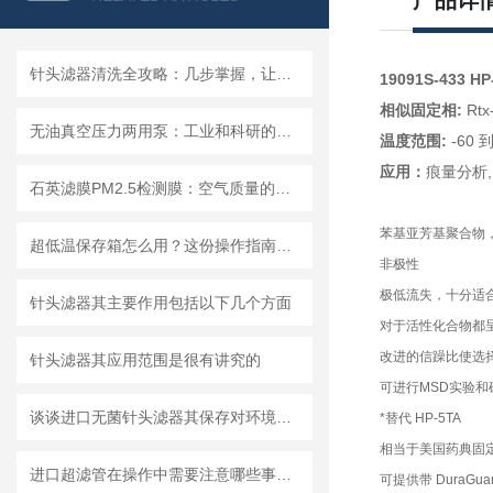
产品详
针头滤器清洗全攻略：几步掌握，让滤器“焕新”不费力
19091S-433 HP-
相似固定相
:
Rtx-
无油真空压力两用泵：工业和科研的新宠儿？
温度范围
:
-60 到
应用
：
痕量分析, 
石英滤膜PM2.5检测膜：空气质量的守护者
苯基亚芳基聚合物，
超低温保存箱怎么用？这份操作指南，帮你避开90%的使用误区
非极性
极低流失，十分适合
针头滤器其主要作用包括以下几个方面
对于活性化合物都
改进的信躁比使选
针头滤器其应用范围是很有讲究的
可进行MSD实验和
谈谈进口无菌针头滤器其保存对环境的要求
*替代 HP-5TA
相当于美国药典固定
进口超滤管在操作中需要注意哪些事项？
可提供带 DuraG