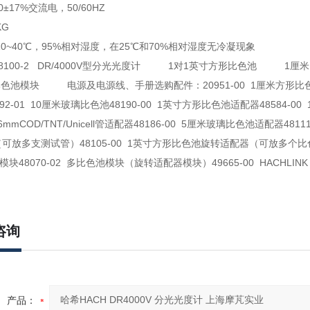
±17%交流电，50/60HZ
KG
10~40℃，95%相对湿度，在25℃和70%相对湿度无冷凝现象
8100-2 DR/4000V型分光光度计 1对1英寸方形比色池 1
模块 电源及电源线、手册选购配件：20951-00 1厘米方形比色池2个2
92-01 10厘米玻璃比色池48190-00 1英寸方形比色池适配器48584-
 16mmCOD/TNT/Unicell管适配器48186-00 5厘米玻璃比色池适配器48111
可放多支测试管）48105-00 1英寸方形比色池旋转适配器（可放多个比色池
模块48070-02 多比色池模块（旋转适配器模块）49665-00 HACHLIN
咨询
产品：