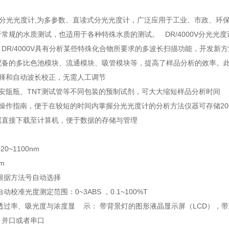
0V型分光光度计,为多参数、直读式分光光度计，广泛应用于工业、市政、
常规的水质测试，也适用于各种特殊水质的测试。 DR/4000V分光光度计
DR/4000V具有分析某些特殊化合物所要求的多波长扫描功能，开发
备的多比色池模块、流通模块、吸管模块等，提高了样品分析的效率。此外
选择和自动波长校正，无需人工调节
安瓿瓶、TNT测试管等不同包装的预制试剂，可大大缩短样品分析时间
操作指南，便于在较短的时间内掌握分光光度计的分析方法仪器可存储200
据直接下载至计算机，便于数据的存储与管理
0~1100nm
m
根据方法号自动选择
动校准光度测定范围：0~3ABS ，0.1~100%T
透过率、吸光度与浓度显 示： 带背景灯的图形液晶显示屏（LCD），
：并口或者串口