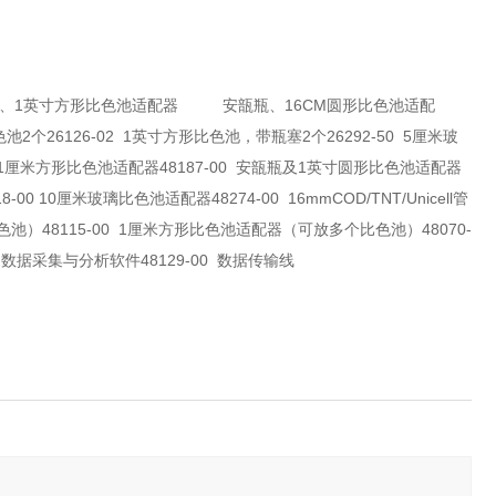
厘米、1英寸方形比色池适配器 安瓿瓶、16CM圆形比色池适配
6126-02 1英寸方形比色池，带瓶塞2个26292-50 5厘米玻
00 1厘米方形比色池适配器48187-00 安瓿瓶及1英寸圆形比色池适配器
8-00 10厘米玻璃比色池适配器48274-00 16mmCOD/TNT/Unicell管
）48115-00 1厘米方形比色池适配器（可放多个比色池）48070-
K 数据采集与分析软件48129-00 数据传输线