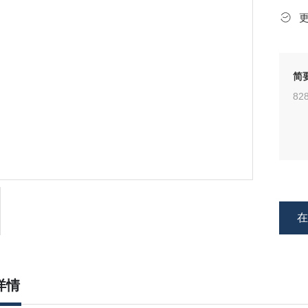
简
82
详情