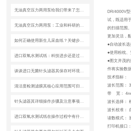
无油真空压力两用泵给我们带来了怎样的优势呢？
DR/400
试，既适用于
无油真空压力两用泵：工业和科研的新宠儿？
的扫描范围。
更加灵活，配
如何正确使用新生儿采血纸？关键步骤解析
●自动波长
●使用粉枕、
进口双氧水测试纸：科技进步还是过渡依赖？
●图文并茂的
件将实验数
谈谈进口无菌针头滤器其保存对环境的要求
技术指标：
波长范围： 32
清洁度检测滤膜其核心应用范围可归纳为以下方面
带 宽： 4n
针头滤器其详细操作步骤及注意事项如下
波长选择： 
波长校准： 自
进口双氧水测试纸在操作过程中有什么技巧呢？
读数模式： 
打印机接口