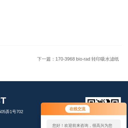
下一篇：
170-3968 bio-rad 转印吸水滤纸
T
您好！欢迎前来咨询，很高兴为您
在线交流
5弄1号702
服务，请问您要咨询什么问题呢？
您好，看您停留很久了，是否找到