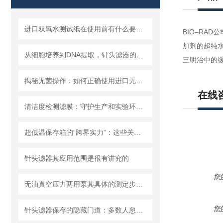
进口双氧水测试纸在使用前有什么要准备的呢？
BIO–RA
加剂的超纯
从细胞培养到DNA提取，针头滤器的多种用途解析
三明治中的缓
揭秘无菌操作：如何正确使用进口无菌针头滤器避免污染？
在线
清洁度检测滤膜：守护生产和实验环节的洁净安全
超低温保存箱的“跨界实力”：这些关键领域，都靠它撑起核心保障！
针头滤器其应用范围是很有讲究的
您
无油真空压力两用泵其具体的测定步骤是怎样的呢？
您
针头滤器保存的隐藏门道：多数人忽略的要点，看完少走弯路