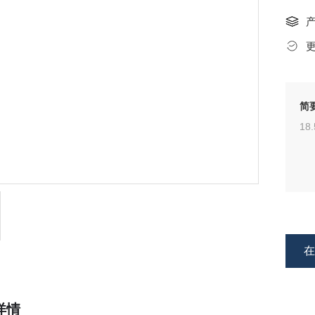
简
18
详情