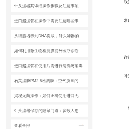
联
针头滤器其详细操作步骤及注意事项如下
常
进口超滤管在操作中需要注意哪些事项？
从细胞培养到DNA提取，针头滤器的多种用途解析
如何利用微生物检测膜提升医疗诊断效率？
详
进口超滤管在使用后需进行清洗与消毒
补
石英滤膜PM2.5检测膜：空气质量的守护者
揭秘无菌操作：如何正确使用进口无菌针头滤器避免污染？
针头滤器保存的隐藏门道：多数人忽略的要点，看完少走弯路
查看全部