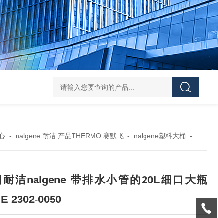
119-0050无菌339652 23-2263赛默飞离心管
UFC903096 MAP001 OD
心
-
nalgene 耐洁 产品THERMO 赛默飞
-
nalgene塑料大桶
-
美国耐洁
耐洁nalgene 带排水小管的20L细口大瓶
E 2302-0050