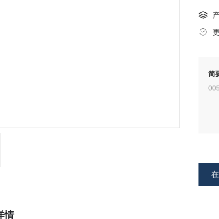
简
00
详情