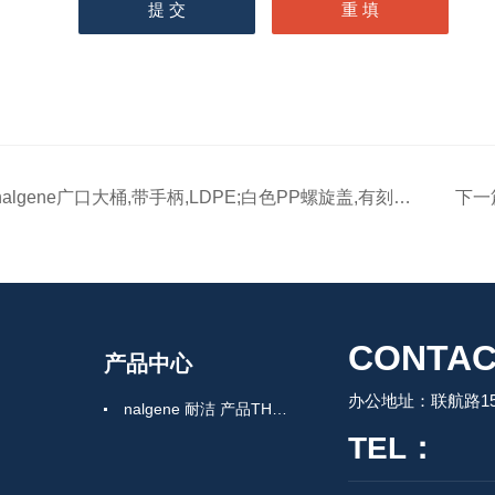
algene广口大桶,带手柄,LDPE;白色PP螺旋盖,有刻度,20L（货号：2234-0050）
下一
CONTAC
产品中心
办公地址：联航路150
nalgene 耐洁 产品THERMO 赛默飞
TEL：