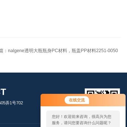
篇：
nalgene透明大瓶瓶身PC材料，瓶盖PP材料2251-0050
T
在线交流
5弄1号702
您好！欢迎前来咨询，很高兴为您
服务，请问您要咨询什么问题呢？