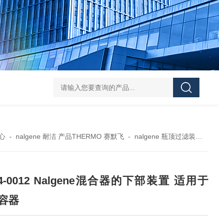
119-0050无菌339652 23-2263赛默飞离心管
UFC903096 MAP001 OD
心
-
nalgene 耐洁 产品THERMO 赛默飞
-
nalgene 瓶顶过滤装置
-
2
54-0012 Nalgene混合器的下部装置 适用于
L容器