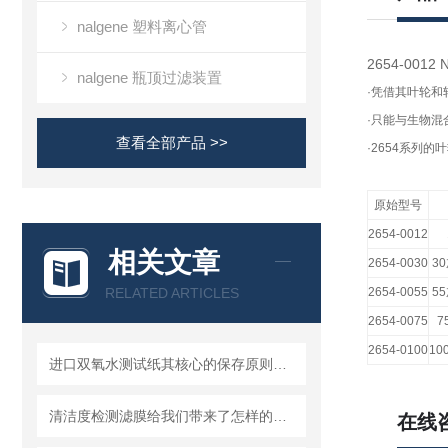
nalgene 塑料离心管
2654-00
nalgene 瓶顶过滤装置
·
凭借其叶轮和
·
只能与生物混
查看全部产品 >>
·2654
系列的叶
原始型号
2654-0012
相关文章
2654-0030
30
RELATED ARTICLES
2654-0055
55
2654-0075
7
2654-0100
10
进口双氧水测试纸其核心的保存原则如下
清洁度检测滤膜给我们带来了怎样的特点呢？
在线