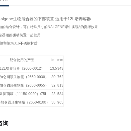
12 Nalgene生物混合器的下部装置 适用于12L培养容器
轴的结合设计，可在特殊尺寸的
NALGENE
罐中实现*的搅拌效果
合器顶部驱动装置一起使用
轮和轴为
316
不锈钢材质
配合使用的产品
in.
mm
12L
培养容器（
2600-0012
）
13.5
343
加仑圆顶生物瓶（
2650-0030
）
30
762
加仑圆顶生物瓶（
2650-0055
）
32
813
5L
圆顶罐（
1115
0-0020
）
/75L
23
584
0
加仑圆顶生物瓶（
2650-0100
）
38
965
咨询