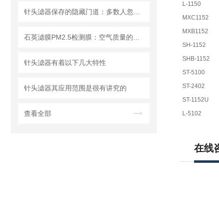
L-1150
针头滤器保存的隐藏门道：多数人忽略的要点，看完少走弯路
MXC1152
MXB1152
石英滤膜PM2.5检测膜：空气质量的守护者
SH-1152
SHB-1152
针头滤器有着以下几大特性
ST-5100
ST-2402
针头滤器其应用范围是很有讲究的
ST-1152U
查看全部
L-5102
在线