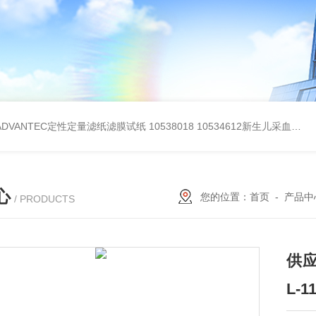
BADVANTEC定性定量滤纸滤膜试纸
10538018 10534612新生儿采血纸
3
心
您的位置：
首页
-
产品中
/ PRODUCTS
供应
L-1