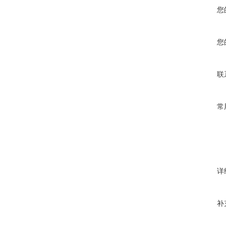
您
您
联
常
详
补