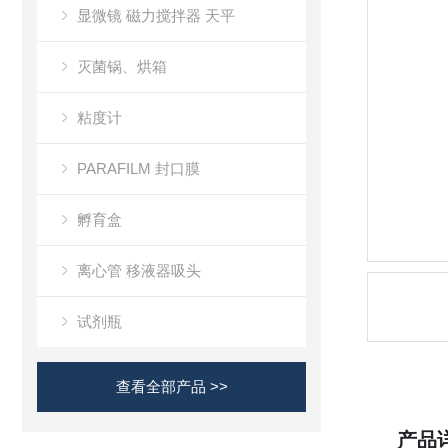
显微镜 磁力搅拌器 天平
灭菌锅、烘箱
粘度计
PARAFILM 封口膜
孵育盒
离心管 移液器吸头
试剂瓶
查看全部产品 >>
产品