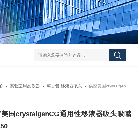
119-0050无菌339652 23-2263赛默飞离心管
UFC903096 MAP001 OD
心
-
实验室用品仪器
-
离心管 移液器吸头
-
供应美国crystalgenCG通用性移液器吸头吸嘴L-1150
美国crystalgenCG通用性移液器吸头吸嘴
150