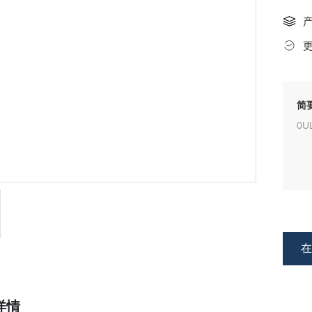
简
0
详情