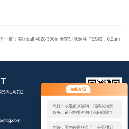
下一篇：
美国pall 4828 300ml无菌过滤漏斗 PES膜，0.2μm
T
您好！欢迎前来咨询，很高兴为您
在线交流
5弄1号702
服务，请问您要咨询什么问题呢？
您好，看您停留很久了，是否找到
了需求产品，您可以直接在线与我
扫码加微信
联系！
26@qq.com