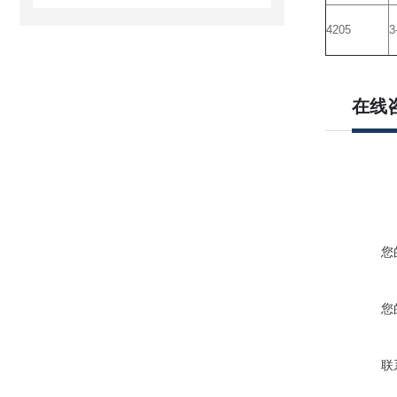
4205
3
在线
您
您
联