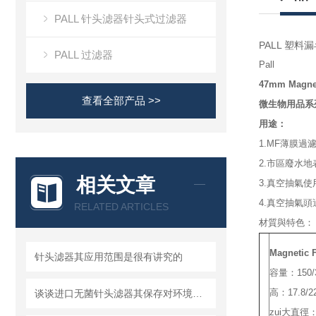
PALL 针头滤器针头式过滤器
PALL 塑料
PALL 过滤器
Pall
47mm Magneti
查看全部产品 >>
微生物用品系
用途：
1.MF薄膜過
2.市區廢水
相关文章
3.真空抽氣
4.真空抽氣頭
RELATED ARTICLES
材質與特色：
Magnetic F
针头滤器其应用范围是很有讲究的
名
容量：150/3
稱
高：17.8/22
谈谈进口无菌针头滤器其保存对环境的要求
zui大直徑：7