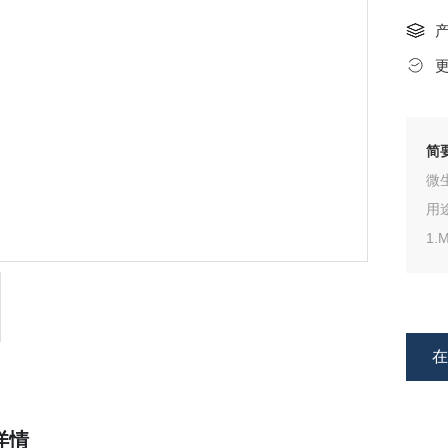
简
微
用
1
2
3
4
材
详情