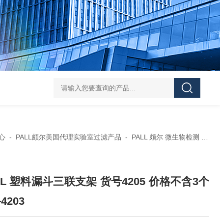
119-0050无菌339652 23-2263赛默飞离心管
UFC903096 MAP001 OD
心
-
PALL颇尔美国代理实验室过滤产品
-
PALL 颇尔 微生物检测
-
P
LL 塑料漏斗三联支架 货号4205 价格不含3个
4203