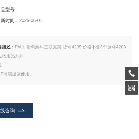
产品型号：
更新时间：
2025-06-01
要描述：
PALL 塑料漏斗三联支架 货号4205 价格不含3个漏斗4203
生物用品系列
途：
.MF薄膜過濾使用
.市區廢水地表飲用水製水檢驗測試
.真空抽氣使用，抽氣頭可獨立操作
.真空抽氣頭適用25或47mm過濾漏斗
質與特色：
在线咨询