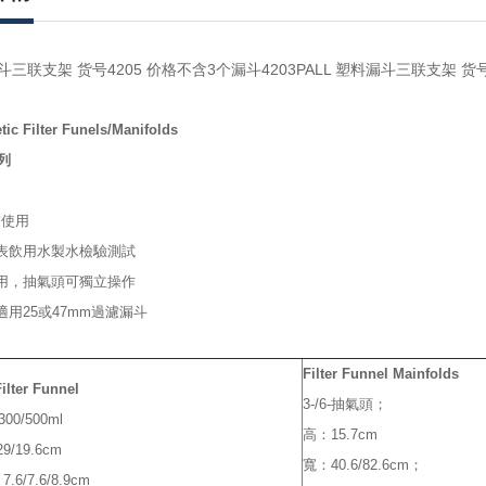
漏斗三联支架 货号4205 价格不含3个漏斗4203PALL 塑料漏斗三联支架 货号
c Filter Funels/Manifolds
列
濾使用
地表飲用水製水檢驗測試
使用，抽氣頭可獨立操作
適用25或47mm過濾漏斗
Filter Funnel Mainfolds
ilter Funnel
3-/6-抽氣頭；
00/500ml
高：15.7cm
9/19.6cm
寬：40.6/82.6cm；
.6/7.6/8.9cm