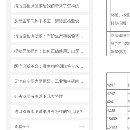
清洁度检测滤膜给我们带来了怎样的特点呢？
杯體、杯底
材
从无尘车间到手术室，清洁度检测设备的应用有多广？
排放插頭：
質
防漏磁鐵封
清洁度检测滤膜：守护生产和实验环节的洁净安全
特
釜(121-1
色
揭秘无菌操作：如何正确使用进口无菌针头滤器避免污染？
測量體積、適
医疗诊断革命：微生物检测膜将带来哪些改变？
產品編號
无油真空压力两用泵：工业和科研的新宠儿？
4247
1
4242
3
针头滤器有着以下几大特性
4241
3
4238
5
进口双氧水测试纸具有怎样的特点呢？
15402
3
查看全部
15403
6