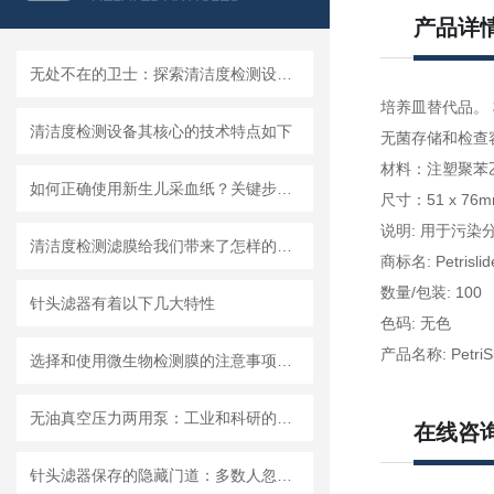
产品详
无处不在的卫士：探索清洁度检测设备的多元应用
培养皿替代品。
清洁度检测设备其核心的技术特点如下
无菌存储和检查容
材料：注塑聚苯
如何正确使用新生儿采血纸？关键步骤解析
尺寸：51 x 76
说明: 用于污染分析的
清洁度检测滤膜给我们带来了怎样的特点呢？
商标名: Petrislid
数量/包装: 100
针头滤器有着以下几大特性
色码: 无色
产品名称: PetriSl
选择和使用微生物检测膜的注意事项有哪些？
无油真空压力两用泵：工业和科研的新宠儿？
在线咨
针头滤器保存的隐藏门道：多数人忽略的要点，看完少走弯路