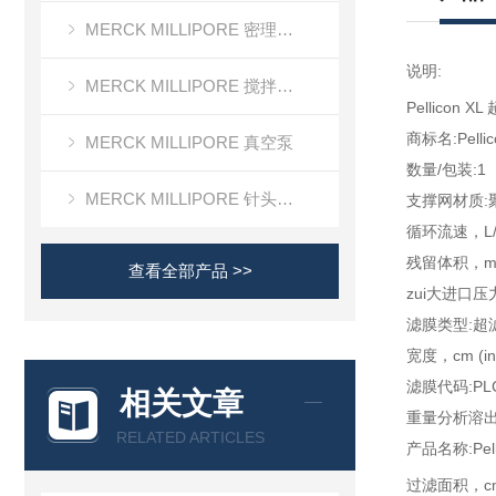
MERCK MILLIPORE 密理博清洁度检测设备
说明:
MERCK MILLIPORE 搅拌式超滤装置超滤杯
Pellicon XL
商标名:Pellic
MERCK MILLIPORE 真空泵
数量/包装:1
MERCK MILLIPORE 针头滤器针头式滤器
支撑网材质:
循环流速，L/mi
残留体积，mL
查看全部产品 >>
zui大进口压力，b
滤膜类型:超
宽度，cm (in):
滤膜代码:PL
相关文章
重量分析溶出物:The 
RELATED ARTICLES
产品名称:Pell
过滤面积，c