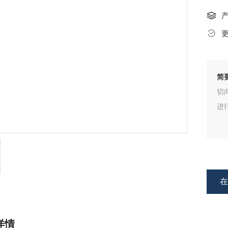
简
切向
进
详情