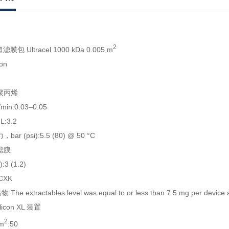
2
 超滤膜包 Ultracel 1000 kDa 0.005 m
on
聚丙烯
n:0.03–0.05
:3.2
ar (psi):5.5 (80) @ 50 °C
滤膜
3 (1.2)
CXK
extractables level was equal to or less than 7.5 mg per device aft
icon XL 装置
2
m
:50