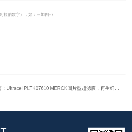
阿拉伯数字），如：三加四=7
篇：
Ultracel PLTK07610 MERCK圆片型超滤膜，再生纤维素，30 kDa NMWL，76 mm
T