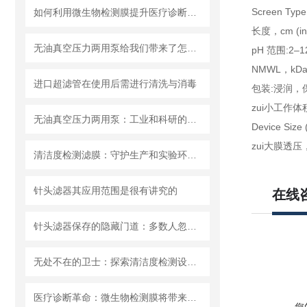
Screen Type
如何利用微生物检测膜提升医疗诊断效率？
长度，cm (in):
无油真空压力两用泵给我们带来了怎样的优势呢？
pH 范围:2–1
NMWL，kDa
进口超滤管在使用后需进行清洗与消毒
包装:浸润，
zui小工作体积
无油真空压力两用泵：工业和科研的新宠儿？
Device Size 
zui大膜透压，ba
清洁度检测滤膜：守护生产和实验环节的洁净安全
针头滤器其应用范围是很有讲究的
在线
针头滤器保存的隐藏门道：多数人忽略的要点，看完少走弯路
无处不在的卫士：探索清洁度检测设备的多元应用
医疗诊断革命：微生物检测膜将带来哪些改变？