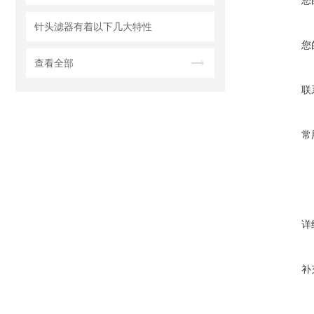
您
针头滤器有着以下几大特性
您
查看全部
联
常
详
补