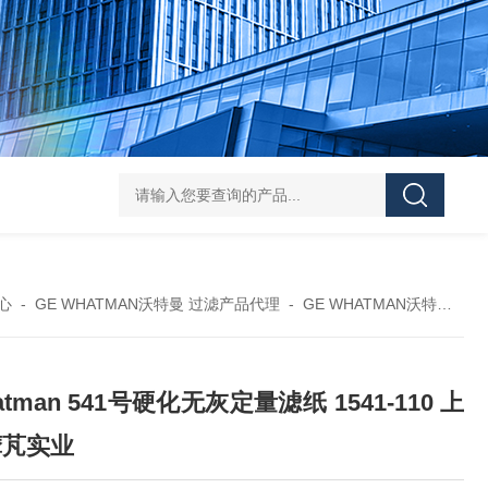
119-0050无菌339652 23-2263赛默飞离心管
UFC903096 MAP001 OD
心
-
GE WHATMAN沃特曼 过滤产品代理
-
GE WHATMAN沃特曼 定量滤纸
atman 541号硬化无灰定量滤纸 1541-110 上
摩芃实业