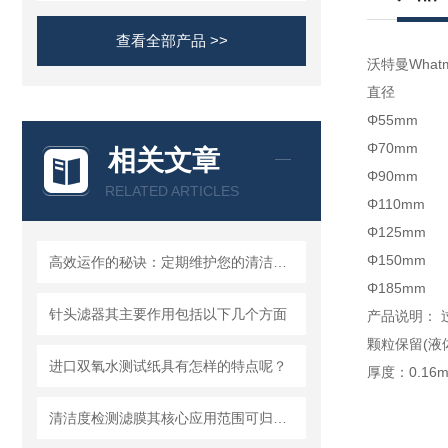
查看全部产品 >>
沃特曼Whatm
直径
Φ55mm 
Φ70mm 
相关文章
Φ90mm 
RELATED ARTICLES
Φ110mm
Φ125mm
Φ150mm
高效运作的秘诀：定期维护您的清洁度检测设备
Φ185mm 
针头滤器其主要作用包括以下几个方面
产品说明：
颗粒保留(液体
进口双氧水测试纸具有怎样的特点呢？
厚度：0.16
清洁度检测滤膜其核心应用范围可归纳为以下方面