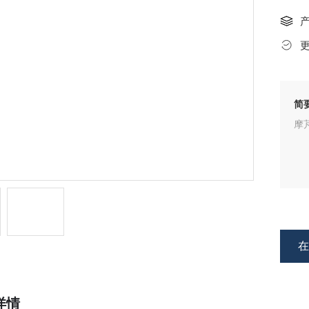
简
摩芃
详情