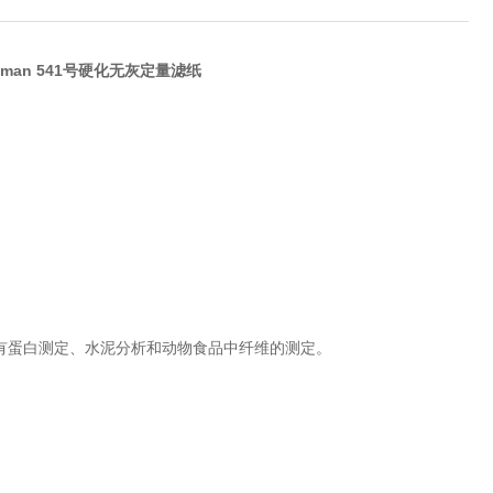
tman 541号硬化无灰定量滤纸
有蛋白测定、水泥分析和动物食品中纤维的测定。